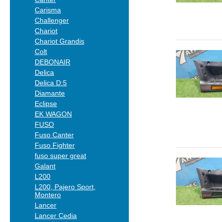
Carisma
Challenger
Chariot
Chariot Grandis
Colt
DEBONAIR
Delica
Delica D:5
Diamante
Eclipse
EK WAGON
FUSO
Fuso Canter
Fuso Fighter
fuso super great
Galant
L200
L200, Pajero Sport,
Montero
Lancer
Lancer Cedia