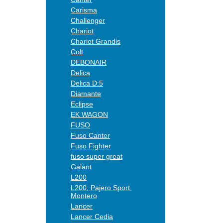
Carisma
Challenger
Chariot
Chariot Grandis
Colt
DEBONAIR
Delica
Delica D:5
Diamante
Eclipse
EK WAGON
FUSO
Fuso Canter
Fuso Fighter
fuso super great
Galant
L200
L200, Pajero Sport,
Montero
Lancer
Lancer Cedia