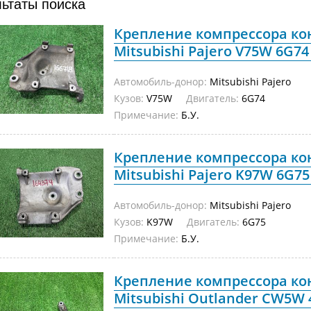
льтаты поиска
Крепление компрессора к
Mitsubishi Pajero V75W 6G74 
Автомобиль-донор:
Mitsubishi Pajero
Кузов:
V75W
Двигатель:
6G74
Примечание:
Б.У.
Крепление компрессора к
Mitsubishi Pajero K97W 6G75 
Автомобиль-донор:
Mitsubishi Pajero
Кузов:
K97W
Двигатель:
6G75
Примечание:
Б.У.
Крепление компрессора к
Mitsubishi Outlander CW5W 4