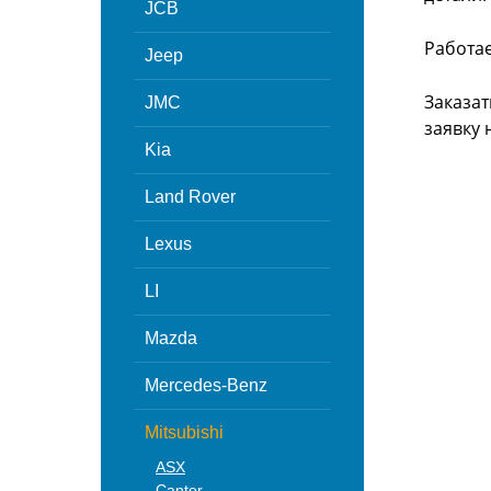
JCB
Работа
Jeep
Заказат
JMC
заявку 
Kia
Land Rover
Lexus
LI
Mazda
Mercedes-Benz
Mitsubishi
ASX
Canter