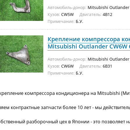
Автомобиль-донор:
Mitsubishi Outlander
Кузов:
CW5W
Двигатель:
4B12
Примечание:
Б.У.
Крепление компрессора к
Mitsubishi Outlander CW6W 6
Автомобиль-донор:
Mitsubishi Outlander
Кузов:
CW6W
Двигатель:
6B31
Примечание:
Б.У.
крепление компрессора кондиционера на Mitsubishi (Ми
яем контрактные запчасти более 10 лет - мы действител
обственный разборочный цех в Японии - это позволяет 