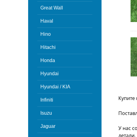
Great Wall
Haval
Hino
Hitachi
Honda
Hyundai
Hyundai / KIA
Купите 
Infiniti
Поставл
Isuzu
Jaguar
У нас с
детали.