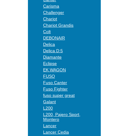
Carisma
Challenger
Chariot
Chariot Grandis
Colt
DEBONAIR
Delica
Delica D:5
Diamante
Eclipse
EK WAGON
FUSO
Fuso Canter
Fuso Fighter
fuso super great
Galant
L200
L200, Pajero Sport,
Montero
Lancer
Lancer Cedia