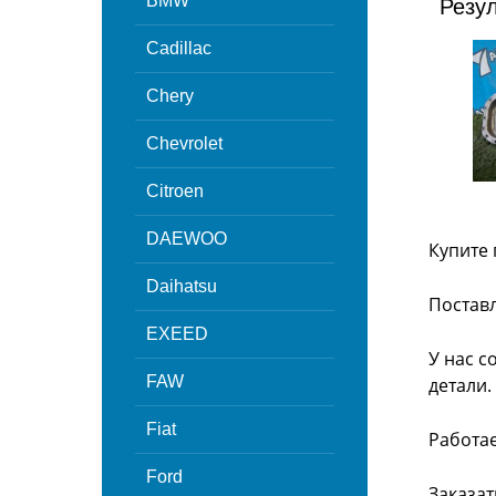
BMW
Резу
Cadillac
Chery
Chevrolet
Citroen
DAEWOO
Купите 
Daihatsu
Поставл
EXEED
У нас с
FAW
детали.
Fiat
Работа
Ford
Заказат