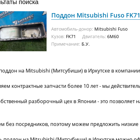
льтаты поиска
Поддон Mitsubishi Fuso FK71
Автомобиль-донор:
Mitsubishi Fuso
Кузов:
FK71
Двигатель:
6M60
Примечание:
Б.У.
поддон на Mitsubishi (Митсубиши) в Иркутске в компани
яем контрактные запчасти более 10 лет - мы действител
обственный разборочный цех в Японии - это позволяет 
ем без посредников, поэтому можем предложить низкие
ь поддон на Mitsubishi (Митсубиши) в Иркутске можно о