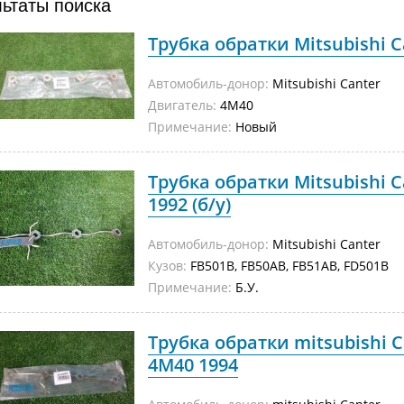
льтаты поиска
Трубка обратки Mitsubishi 
Автомобиль-донор:
Mitsubishi Canter
Двигатель:
4M40
Примечание:
Новый
Трубка обратки Mitsubishi 
1992 (б/у)
Автомобиль-донор:
Mitsubishi Canter
Кузов:
FB501B, FB50AB, FB51AB, FD501
Примечание:
Б.У.
Трубка обратки mitsubishi C
4M40 1994