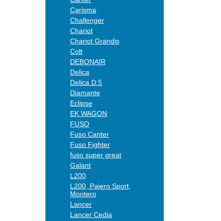
Carisma
Challenger
Chariot
Chariot Grandis
Colt
DEBONAIR
Delica
Delica D:5
Diamante
Eclipse
EK WAGON
FUSO
Fuso Canter
Fuso Fighter
fuso super great
Galant
L200
L200, Pajero Sport,
Montero
Lancer
Lancer Cedia