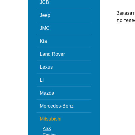
JCB
Заказат
Jeep
по теле
JMC
Kia
Land Rover
Lexus
LI
Mazda
Mercedes-Benz
Mitsubishi
ASX
Canter