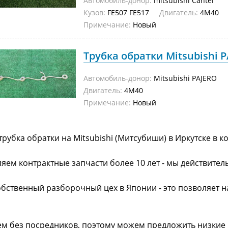
Автомобиль-донор:
mitsubishi Canter
Кузов:
FE507 FE517
Двигатель:
4M40
Примечание:
Новый
Трубка обратки Mitsubishi 
Автомобиль-донор:
Mitsubishi PAJERO
Двигатель:
4M40
Примечание:
Новый
трубка обратки на Mitsubishi (Митсубиши) в Иркутске в 
яем контрактные запчасти более 10 лет - мы действител
обственный разборочный цех в Японии - это позволяет 
ем без посредников, поэтому можем предложить низкие