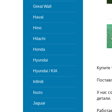
Great Wall
Haval
Hino
Hitachi
Honda
Hyundai
Купите 
Hyundai / KIA
Поставл
Infiniti
У нас с
Isuzu
детали.
Jaguar
Работа