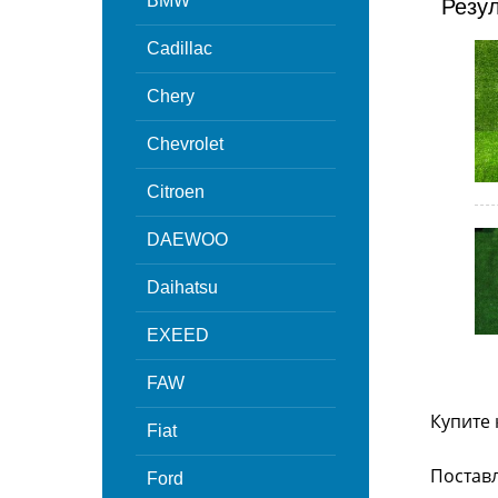
BMW
Резу
Cadillac
Chery
Chevrolet
Citroen
DAEWOO
Daihatsu
EXEED
FAW
Купите 
Fiat
Поставл
Ford