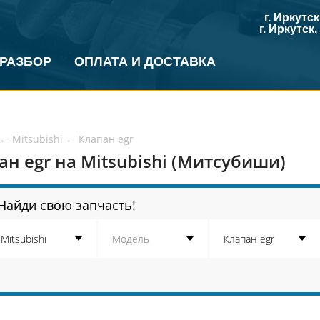
г. Иркутс
г. Иркутск
 РАЗБОР
ОПЛАТА И ДОСТАВКА
←
Mitsubishi
←
Клапан egr
ан egr на Mitsubishi (Митсубиши)
Найди свою запчасть!