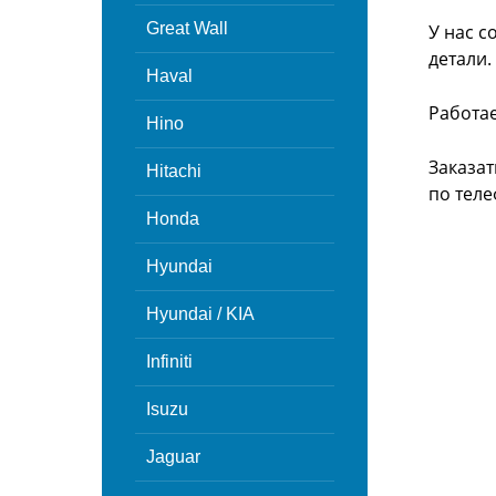
Great Wall
У нас с
детали.
Haval
Работа
Hino
Заказат
Hitachi
по теле
Honda
Hyundai
Hyundai / KIA
Infiniti
Isuzu
Jaguar