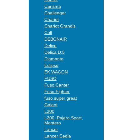
Carisma
Challenger
Chariot
Chariot Grandis
Colt
DEBONAIR
Delica
Delica D:5
Diamante
Eclipse
EK WAGON
FUSO
Fuso Canter
Fuso Fighter
fuso super great
Galant
L200
L200, Pajero Sport,
Montero
Lancer
Lancer Cedia