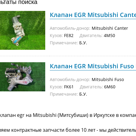
льтаты поиска
Клапан EGR Mitsubishi Cante
Автомобиль-донор:
Mitsubishi Canter
Кузов:
FE82
Двигатель:
4M50
Примечание:
Б.У.
Клапан EGR Mitsubishi Fuso 
Автомобиль-донор:
Mitsubishi Fuso
Кузов:
FK61
Двигатель:
6M60
Примечание:
Б.У.
клапан egr на Mitsubishi (Митсубиши) в Иркутске в комп
яем контрактные запчасти более 10 лет - мы действител