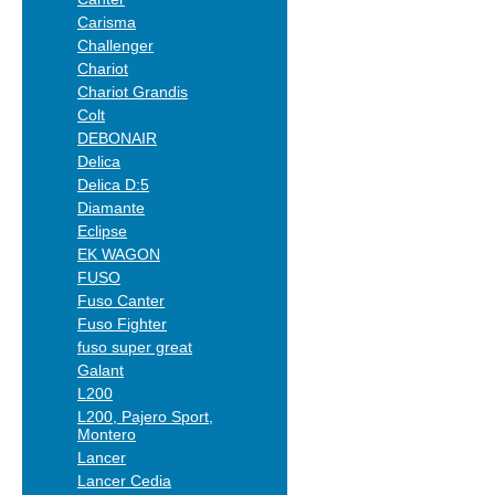
Carisma
Challenger
Chariot
Chariot Grandis
Colt
DEBONAIR
Delica
Delica D:5
Diamante
Eclipse
EK WAGON
FUSO
Fuso Canter
Fuso Fighter
fuso super great
Galant
L200
L200, Pajero Sport,
Montero
Lancer
Lancer Cedia