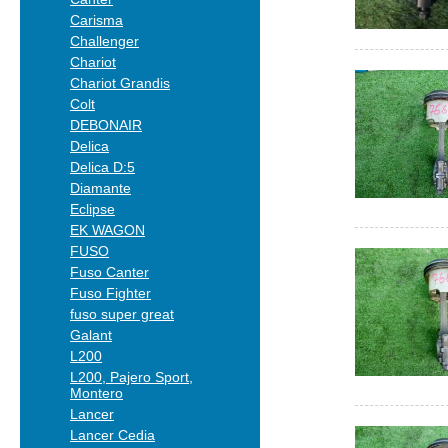
Carisma
Challenger
Chariot
Chariot Grandis
Colt
DEBONAIR
Delica
Delica D:5
Diamante
Eclipse
EK WAGON
FUSO
Fuso Canter
Fuso Fighter
fuso super great
Galant
L200
L200, Pajero Sport,
Montero
Lancer
Lancer Cedia