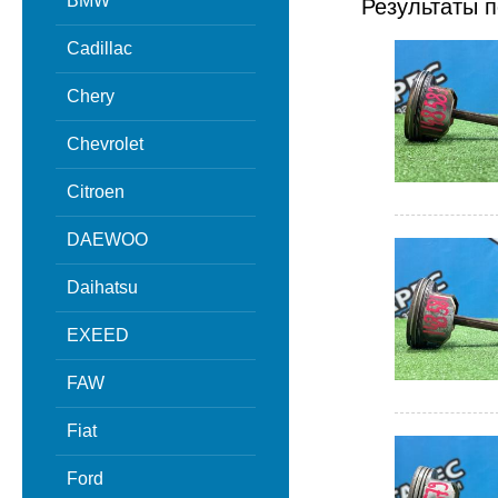
BMW
Результаты п
Cadillac
Chery
Chevrolet
Citroen
DAEWOO
Daihatsu
EXEED
FAW
Fiat
Ford