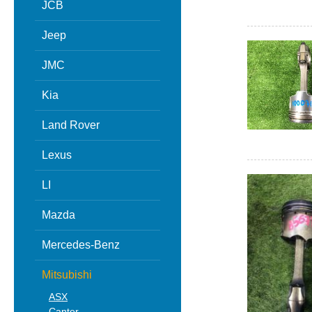
JCB
Jeep
JMC
Kia
Land Rover
Lexus
LI
Mazda
Mercedes-Benz
Mitsubishi
ASX
Canter