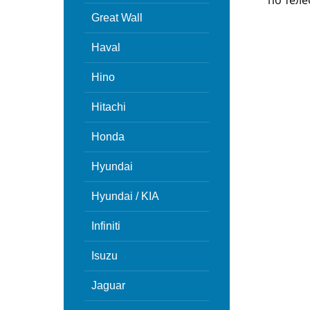
по теле
Great Wall
Haval
Hino
Hitachi
Honda
Hyundai
Hyundai / KIA
Infiniti
Isuzu
Jaguar