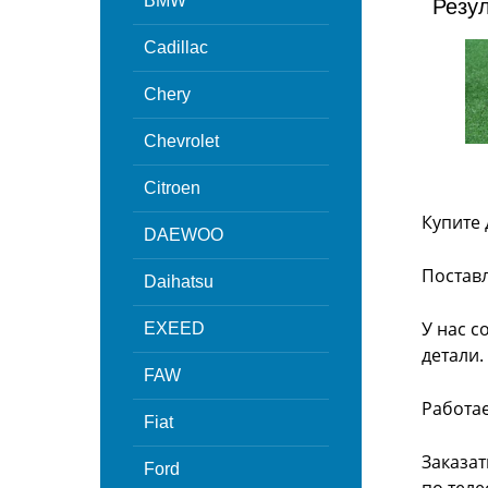
BMW
Резу
Cadillac
Chery
Chevrolet
Citroen
Купите 
DAEWOO
Поставл
Daihatsu
У нас с
EXEED
детали.
FAW
Работа
Fiat
Заказат
Ford