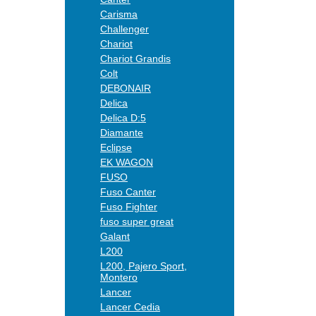
Carisma
Challenger
Chariot
Chariot Grandis
Colt
DEBONAIR
Delica
Delica D:5
Diamante
Eclipse
EK WAGON
FUSO
Fuso Canter
Fuso Fighter
fuso super great
Galant
L200
L200, Pajero Sport,
Montero
Lancer
Lancer Cedia