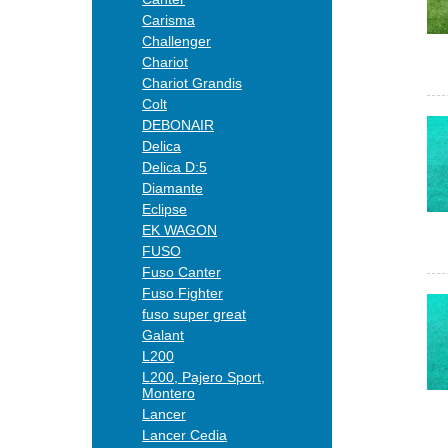
Carisma
Challenger
Chariot
Chariot Grandis
Colt
DEBONAIR
Delica
Delica D:5
Diamante
Eclipse
EK WAGON
FUSO
Fuso Canter
Fuso Fighter
fuso super great
Galant
L200
L200, Pajero Sport,
Montero
Lancer
Lancer Cedia