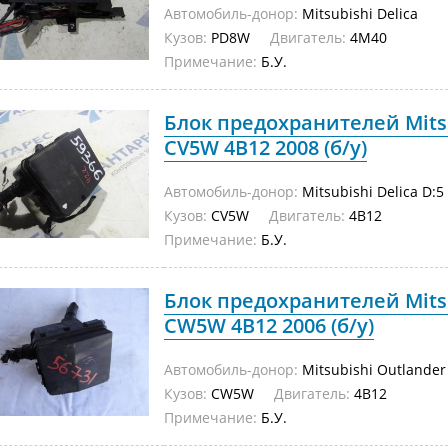
Автомобиль-донор:
Mitsubishi Delica
Кузов:
PD8W
Двигатель:
4M40
Примечание:
Б.У.
Блок предохранителей Mitsu
CV5W 4B12 2008 (б/у)
Автомобиль-донор:
Mitsubishi Delica D:5
Кузов:
CV5W
Двигатель:
4B12
Примечание:
Б.У.
Блок предохранителей Mits
CW5W 4B12 2006 (б/у)
Автомобиль-донор:
Mitsubishi Outlander
Кузов:
CW5W
Двигатель:
4B12
Примечание:
Б.У.