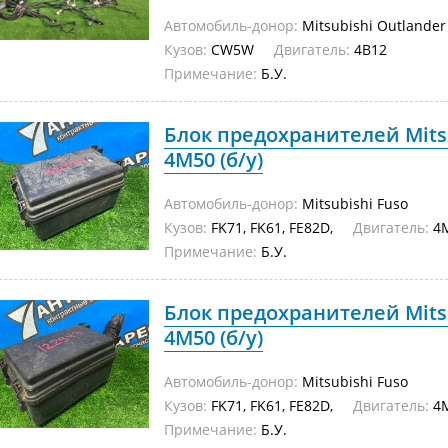
Автомобиль-донор:
Mitsubishi Outlander
Кузов:
CW5W
Двигатель:
4B12
Примечание:
Б.У.
Блок предохранителей Mitsu
4M50 (б/у)
Автомобиль-донор:
Mitsubishi Fuso
Кузов:
FK71, FK61, FE82D,
Двигатель:
4M
Примечание:
Б.У.
Блок предохранителей Mitsu
4M50 (б/у)
Автомобиль-донор:
Mitsubishi Fuso
Кузов:
FK71, FK61, FE82D,
Двигатель:
4M
Примечание:
Б.У.