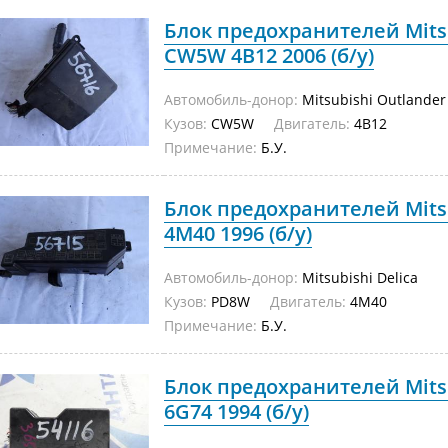
Блок предохранителей Mits
CW5W 4B12 2006 (б/у)
Автомобиль-донор:
Mitsubishi Outlander
Кузов:
CW5W
Двигатель:
4B12
Примечание:
Б.У.
Блок предохранителей Mits
4M40 1996 (б/у)
Автомобиль-донор:
Mitsubishi Delica
Кузов:
PD8W
Двигатель:
4M40
Примечание:
Б.У.
Блок предохранителей Mits
6G74 1994 (б/у)