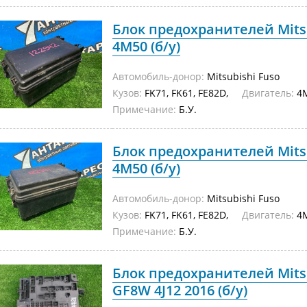
Блок предохранителей Mitsu
4M50 (б/у)
Автомобиль-донор:
Mitsubishi Fuso
Кузов:
FK71, FK61, FE82D,
Двигатель:
4M
Примечание:
Б.У.
Блок предохранителей Mitsu
4M50 (б/у)
Автомобиль-донор:
Mitsubishi Fuso
Кузов:
FK71, FK61, FE82D,
Двигатель:
4M
Примечание:
Б.У.
Блок предохранителей Mits
GF8W 4J12 2016 (б/у)