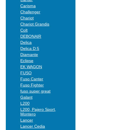
Carisma
Challenger
Chariot
Chariot Grandis
Colt
DEBONAIR
Delica
Delica D:5
Diamante
Eclipse
EK WAGON
FUSO
Fuso Canter
Fuso Fighter
fuso super great
Galant
L200
L200, Pajero Sport,
Montero
Lancer
Lancer Cedia