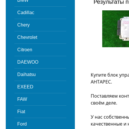
BMW
Результаты п
Cadillac
Chery
Chevrolet
Citroen
DAEWOO
Купите блок упр
Daihatsu
АНТАРЕС.
EXEED
Поставляем конт
FAW
своём деле.
Fiat
У нас собственн
качественные и 
Ford