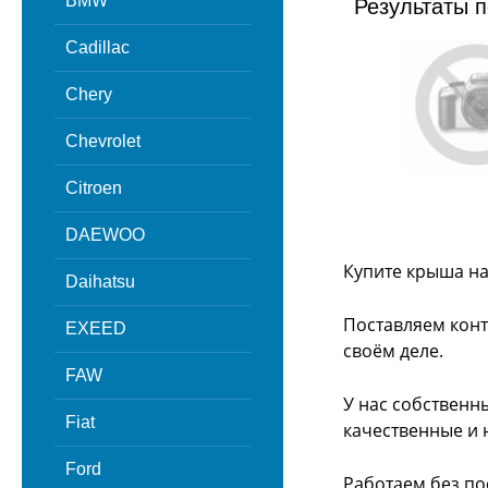
BMW
Результаты п
Cadillac
Chery
Chevrolet
Citroen
DAEWOO
Купите крыша на
Daihatsu
Поставляем конт
EXEED
своём деле.
FAW
У нас собственн
Fiat
качественные и 
Ford
Работаем без по