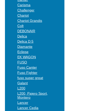
Carisma
Challenger
Chariot
Chariot Grandis
Colt
DEBONAIR
Delica
Delica D:5
Diamante
Eclipse
EK WAGON
FUSO
Fuso Canter
Fuso Fighter
fuso super great
Galant
L200
L200, Pajero Sport,
Montero
Lancer
Lancer Cedia