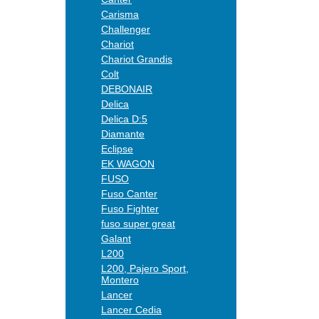
Carisma
Challenger
Chariot
Chariot Grandis
Colt
DEBONAIR
Delica
Delica D:5
Diamante
Eclipse
EK WAGON
FUSO
Fuso Canter
Fuso Fighter
fuso super great
Galant
L200
L200, Pajero Sport,
Montero
Lancer
Lancer Cedia