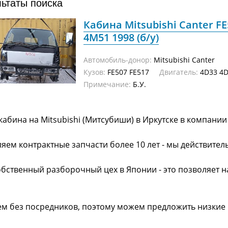
льтаты поиска
Кабина Mitsubishi Canter FE
4M51 1998 (б/у)
Автомобиль-донор:
Mitsubishi Canter
Кузов:
FE507 FE517
Двигатель:
4D33 4D
Примечание:
Б.У.
кабина на Mitsubishi (Митсубиши) в Иркутске в компани
яем контрактные запчасти более 10 лет - мы действител
обственный разборочный цех в Японии - это позволяет 
ем без посредников, поэтому можем предложить низкие