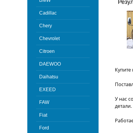
BMW
Резу
Cadillac
Chery
Chevrolet
Citroen
DAEWOO
Купите 
Daihatsu
Поставл
EXEED
У нас с
FAW
детали.
Fiat
Работа
Ford