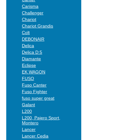
Carisma
Challenger
Chariot
Chariot Grandis
Colt
DEBONAIR
Delica
Delica D:5
Diamante
Eclipse
EK WAGON
FUSO
Fuso Canter
Fuso Fighter
fuso super great
Galant
L200
L200, Pajero Sport,
Montero
Lancer
Lancer Cedia