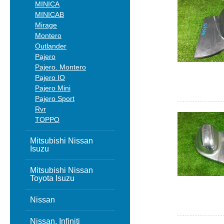
MINICA
MINICAB
Mirage
Montero
Outlander
Pajero
Pajero. Montero
Pajero IO
Pajero Mini
Pajero Sport
Rvr
TOPPO
Mitsubishi Nissan
Isuzu
Mitsubishi Nissan
Toyota Isuzu
Nissan
Nissan, Infiniti