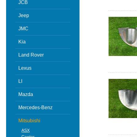
JCB
Jeep
JMC
Kia
Land Rover
Lexus
LI
Mazda
Mercedes-Benz
Mitsubishi
ASX
Canter