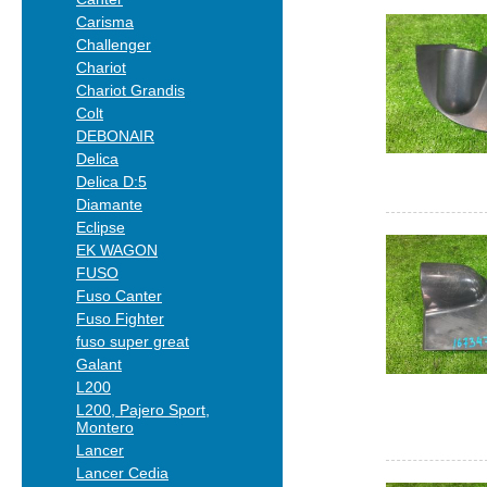
Carisma
Challenger
Chariot
Chariot Grandis
Colt
DEBONAIR
Delica
Delica D:5
Diamante
Eclipse
EK WAGON
FUSO
Fuso Canter
Fuso Fighter
fuso super great
Galant
L200
L200, Pajero Sport,
Montero
Lancer
Lancer Cedia