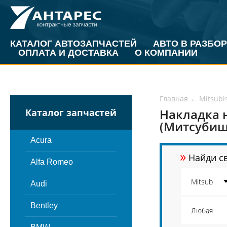
КАТАЛОГ АВТОЗАПЧАСТЕЙ
АВТО В РАЗБОР
ОПЛАТА И ДОСТАВКА
О КОМПАНИИ
Главная
←
Mitsubi
Накладка н
Каталог запчастей
(Митсубиш
Acura
»
Найди св
Alfa Romeo
Audi
Bentley