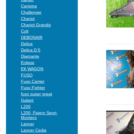
Carisma
Challenger
Chariot
Chariot Grandis
Colt
DEBONAIR
Delica
Delica D:5
Diamante
Eclipse
EK WAGON
FUSO
Fuso Canter
Fuso Fighter
fuso super great
Galant
L200
L200, Pajero Sport,
Montero
Lancer
Lancer Cedia