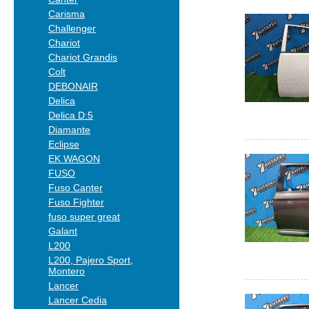
Carisma
Challenger
Chariot
Chariot Grandis
Colt
DEBONAIR
Delica
Delica D:5
Diamante
Eclipse
EK WAGON
FUSO
Fuso Canter
Fuso Fighter
fuso super great
Galant
L200
L200, Pajero Sport,
Montero
Lancer
Lancer Cedia