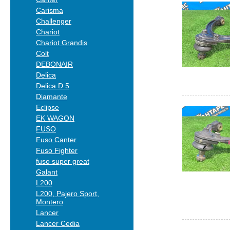
Carisma
Challenger
Chariot
Chariot Grandis
Colt
DEBONAIR
Delica
Delica D:5
Diamante
Eclipse
EK WAGON
FUSO
Fuso Canter
Fuso Fighter
fuso super great
Galant
L200
L200, Pajero Sport,
Montero
Lancer
Lancer Cedia