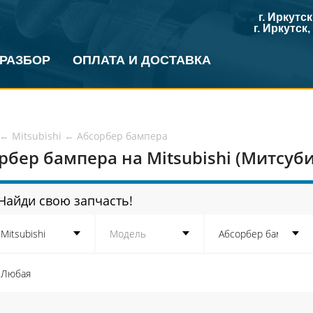
г. Иркутс
г. Иркутск
 РАЗБОР
ОПЛАТА И ДОСТАВКА
←
Mitsubishi
←
Абсорбер бампера
рбер бампера на Mitsubishi (Митсуб
Найди свою запчасть!