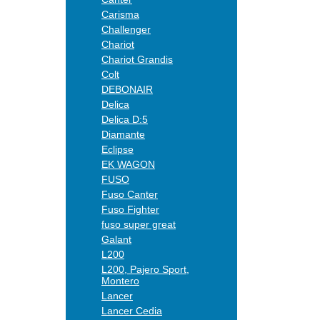
Carisma
Challenger
Chariot
Chariot Grandis
Colt
DEBONAIR
Delica
Delica D:5
Diamante
Eclipse
EK WAGON
FUSO
Fuso Canter
Fuso Fighter
fuso super great
Galant
L200
L200, Pajero Sport,
Montero
Lancer
Lancer Cedia