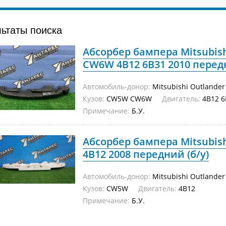
льтаты поиска
Абсорбер бампера Mitsubis
CW6W 4B12 6B31 2010 передн
Автомобиль-донор:
Mitsubishi Outlander
Кузов:
CW5W CW6W
Двигатель:
4B12 6
Примечание:
Б.У.
Абсорбер бампера Mitsubis
4B12 2008 передний (б/у)
Автомобиль-донор:
Mitsubishi Outlander
Кузов:
CW5W
Двигатель:
4B12
Примечание:
Б.У.