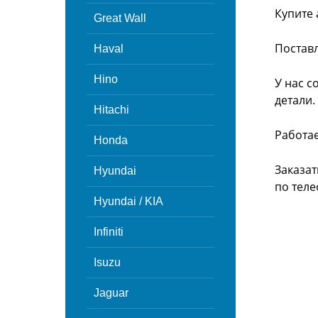
Купите 
Great Wall
Поставл
Haval
Hino
У нас с
детали.
Hitachi
Работа
Honda
Заказат
Hyundai
по теле
Hyundai / KIA
Infiniti
Isuzu
Jaguar