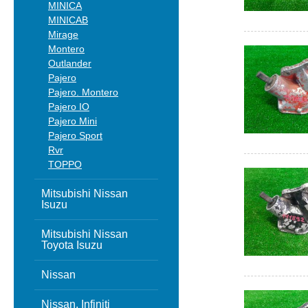
MINICA
MINICAB
Mirage
Montero
Outlander
Pajero
Pajero. Montero
Pajero IO
Pajero Mini
Pajero Sport
Rvr
TOPPO
Mitsubishi Nissan
Isuzu
Mitsubishi Nissan
Toyota Isuzu
Nissan
Nissan, Infiniti