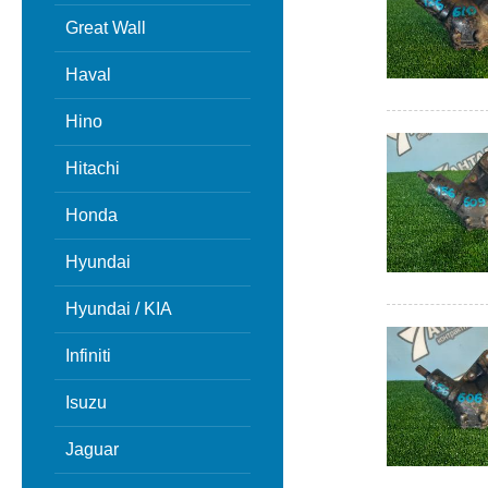
Great Wall
Haval
Hino
Hitachi
Honda
Hyundai
Hyundai / KIA
Infiniti
Isuzu
Jaguar