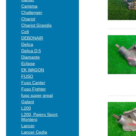
Carisma
Challenger
Chariot
Chariot Grandis
Colt
DEBONAIR
Delica
Delica D:5
Diamante
Eclipse
EK WAGON
FUSO
Fuso Canter
Fuso Fighter
fuso super great
Galant
L200
L200, Pajero Sport,
Montero
Lancer
Lancer Cedia