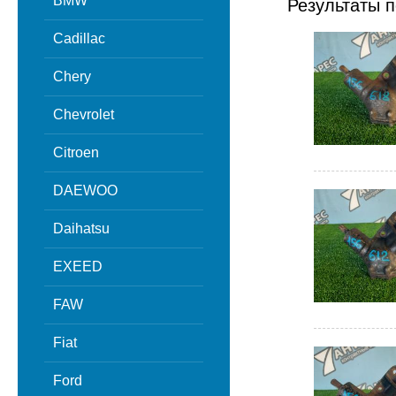
BMW
Результаты п
Cadillac
Chery
Chevrolet
Citroen
DAEWOO
Daihatsu
EXEED
FAW
Fiat
Ford