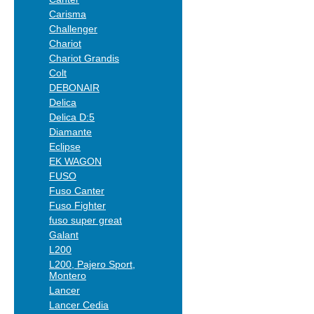
Carisma
Challenger
Chariot
Chariot Grandis
Colt
DEBONAIR
Delica
Delica D:5
Diamante
Eclipse
EK WAGON
FUSO
Fuso Canter
Fuso Fighter
fuso super great
Galant
L200
L200, Pajero Sport,
Montero
Lancer
Lancer Cedia