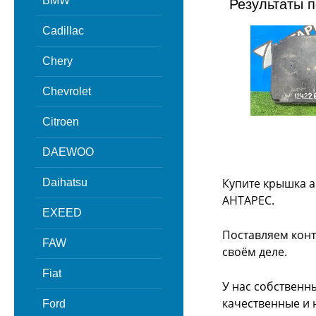
BMW
Результаты п
Cadillac
Chery
Chevrolet
Citroen
DAEWOO
Купите крышка а
Daihatsu
АНТАРЕС.
EXEED
Поставляем конт
FAW
своём деле.
Fiat
У нас собственн
качественные и 
Ford