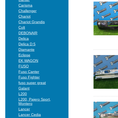
Carisma
Challenger
Chariot
Chariot Grandis
Colt
DEBONAIR
Delica
Delica D:5
Diamante
Eclipse
EK WAGON
FUSO
Fuso Canter
Fuso Fighter
fuso super great
Galant
L200
L200, Pajero Sport,
Montero
Lancer
Lancer Cedia