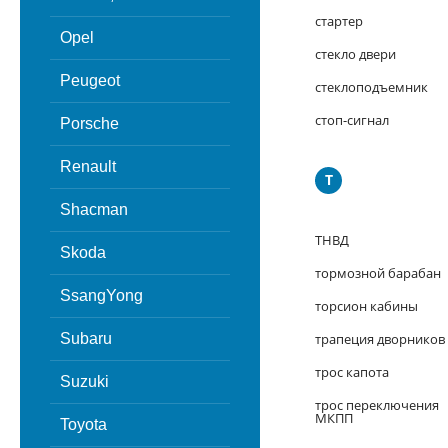
стартер
Opel
стекло двери
Peugeot
стеклоподъемник
стоп-сигнал
Porsche
Renault
Т
Shacman
ТНВД
Skoda
тормозной барабан
SsangYong
торсион кабины
Subaru
трапеция дворников
трос капота
Suzuki
трос переключения
МКПП
Toyota