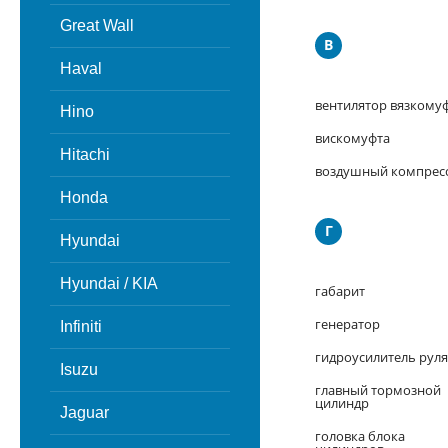
Great Wall
В
Haval
вентилятор вязкому
Hino
вискомуфта
Hitachi
воздушный компрес
Honda
Г
Hyundai
Hyundai / KIA
габарит
генератор
Infiniti
гидроусилитель руля
Isuzu
главный тормозной
цилиндр
Jaguar
головка блока