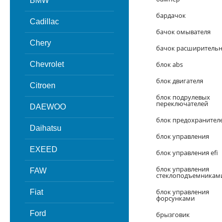
BMW
бардачок
Cadillac
бачок омывателя
Chery
бачок расширитель
Chevrolet
блок abs
блок двигателя
Citroen
блок подрулевых
переключателей
DAEWOO
блок предохранител
Daihatsu
блок управления
EXEED
блок управления efi
блок управления
FAW
стеклоподъемникам
блок управления
Fiat
форсунками
Ford
брызговик