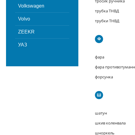
тросик ручника
Volkswagen
трубка ТНВД
Volvo
трубки ТНВД
ZEEKR
Ф
УАЗ
фара
фара противотуманн
форсунка
Ш
шатун
шкив коленвала
шноркель