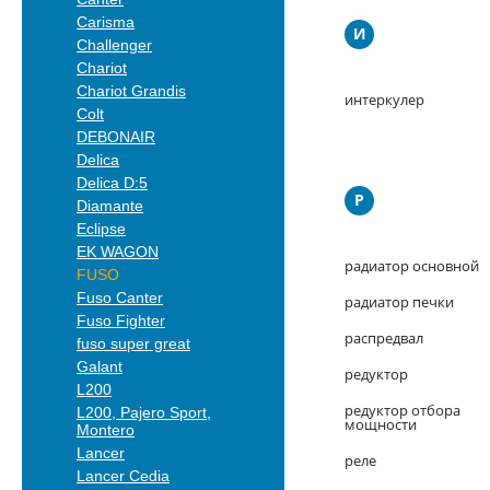
Carisma
И
Challenger
Chariot
Chariot Grandis
интеркулер
Colt
DEBONAIR
Delica
Delica D:5
Р
Diamante
Eclipse
EK WAGON
радиатор основной
FUSO
Fuso Canter
радиатор печки
Fuso Fighter
распредвал
fuso super great
Galant
редуктор
L200
редуктор отбора
L200, Pajero Sport,
мощности
Montero
Lancer
реле
Lancer Cedia