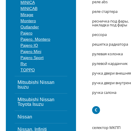
реле abs
MINICA
MINICAB
реле стартера
Mirage
Montero
ресничка под фары,
накладка под фары
Outlander
Pajero
рессора
Pajero. Montero
решетка радиатора
Pajero IO
Pajero Mini
рулевая колонка
Pajero Sport
рулевой карданчик
Rvr
TOPPO
ручка двери внешня
Mitsubishi Nissan
ручка двери внутрен
Isuzu
ручка салона
Mitsubishi Nissan
Toyota Isuzu
С
Nissan
селектор МКПП
Nissan, Infiniti