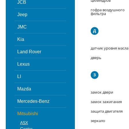
цилиндров
JCB
гофра воздушного
фильтра
Jeep
JMC
Д
Kia
датчик уровня масла
Land Rover
дверь
Lexus
З
LI
Mazda
замок двери
Mercedes-Benz
замок зажигания
защита двигателя
Mitsubishi
зеркало
ASX
Canter