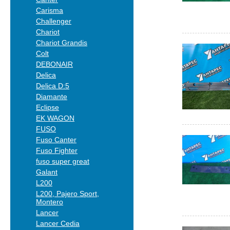
Carisma
Challenger
Chariot
Chariot Grandis
Colt
DEBONAIR
Delica
Delica D:5
Diamante
Eclipse
EK WAGON
FUSO
Fuso Canter
Fuso Fighter
fuso super great
Galant
L200
L200, Pajero Sport,
Montero
Lancer
Lancer Cedia