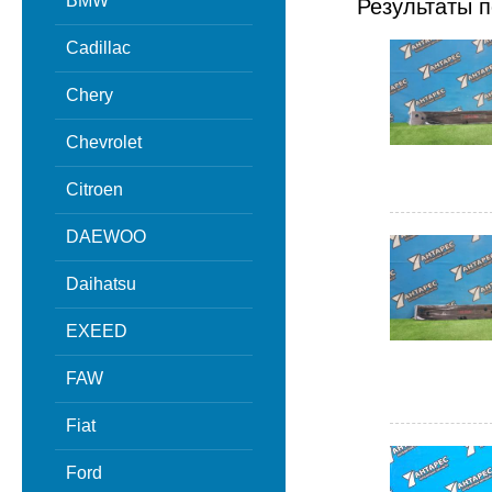
BMW
Результаты п
Cadillac
Chery
Chevrolet
Citroen
DAEWOO
Daihatsu
EXEED
FAW
Fiat
Ford