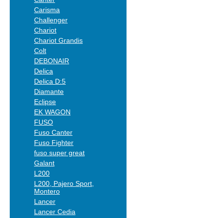
Carisma
Challenger
Chariot
Chariot Grandis
Colt
DEBONAIR
Delica
Delica D:5
Diamante
Eclipse
EK WAGON
FUSO
Fuso Canter
Fuso Fighter
fuso super great
Galant
L200
L200, Pajero Sport,
Montero
Lancer
Lancer Cedia