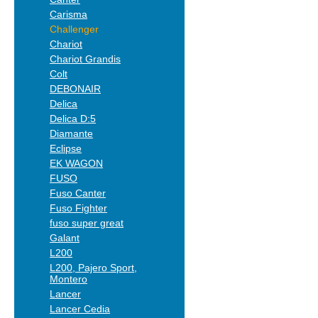
Carisma
Challenger
Chariot
Chariot Grandis
Colt
DEBONAIR
Delica
Delica D:5
Diamante
Eclipse
EK WAGON
FUSO
Fuso Canter
Fuso Fighter
fuso super great
Galant
L200
L200, Pajero Sport,
Montero
Lancer
Lancer Cedia