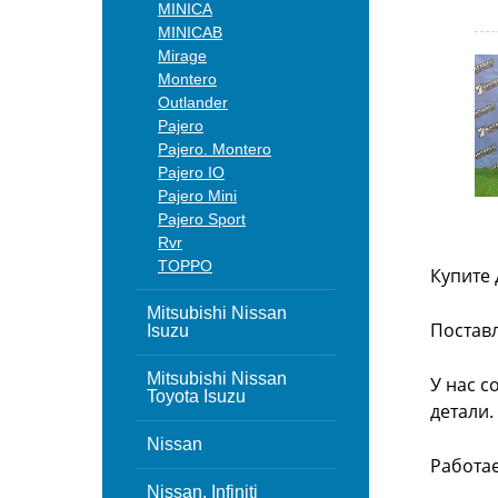
MINICA
MINICAB
Mirage
Montero
Outlander
Pajero
Pajero. Montero
Pajero IO
Pajero Mini
Pajero Sport
Rvr
TOPPO
Купите 
Mitsubishi Nissan
Поставл
Isuzu
Mitsubishi Nissan
У нас с
Toyota Isuzu
детали.
Nissan
Работа
Nissan, Infiniti