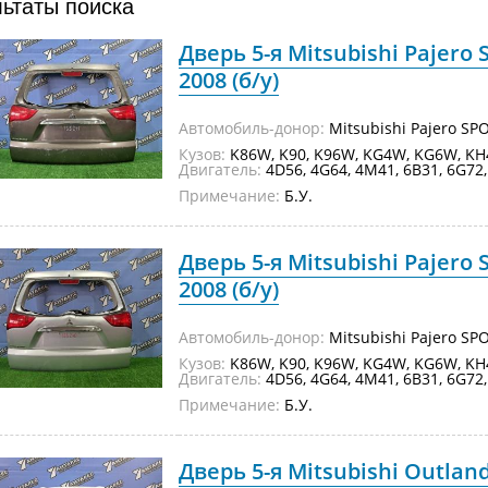
льтаты поиска
Дверь 5-я Mitsubishi Pajero
2008 (б/у)
Автомобиль-донор:
Mitsubishi Pajero SP
Кузов:
K86W, K90, K96W, KG4W, KG6W, 
Двигатель:
4D56, 4G64, 4M41, 6B31, 6G72
Примечание:
Б.У.
Дверь 5-я Mitsubishi Pajero
2008 (б/у)
Автомобиль-донор:
Mitsubishi Pajero SP
Кузов:
K86W, K90, K96W, KG4W, KG6W, 
Двигатель:
4D56, 4G64, 4M41, 6B31, 6G72
Примечание:
Б.У.
Дверь 5-я Mitsubishi Outla