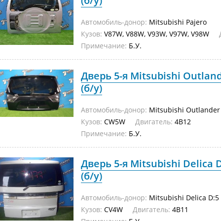
(б/у)
Автомобиль-донор:
Mitsubishi Pajero
Кузов:
V87W, V88W, V93W, V97W, V98W
Примечание:
Б.У.
Дверь 5-я Mitsubishi Outla
(б/у)
Автомобиль-донор:
Mitsubishi Outlander
Кузов:
CW5W
Двигатель:
4B12
Примечание:
Б.У.
Дверь 5-я Mitsubishi Delica 
(б/у)
Автомобиль-донор:
Mitsubishi Delica D:5
Кузов:
CV4W
Двигатель:
4B11