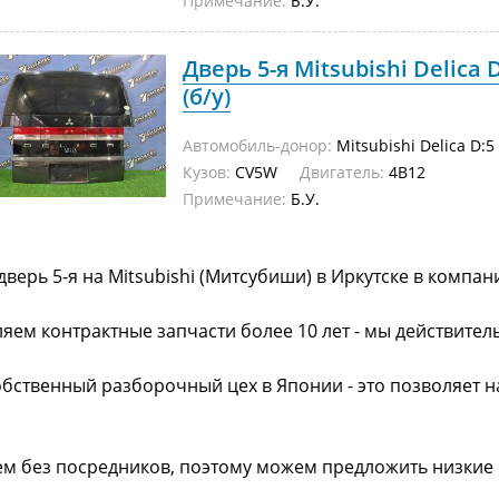
Примечание:
Б.У.
Дверь 5-я Mitsubishi Delica 
(б/у)
Автомобиль-донор:
Mitsubishi Delica D:5
Кузов:
CV5W
Двигатель:
4B12
Примечание:
Б.У.
дверь 5-я на Mitsubishi (Митсубиши) в Иркутске в компа
яем контрактные запчасти более 10 лет - мы действител
обственный разборочный цех в Японии - это позволяет 
ем без посредников, поэтому можем предложить низкие