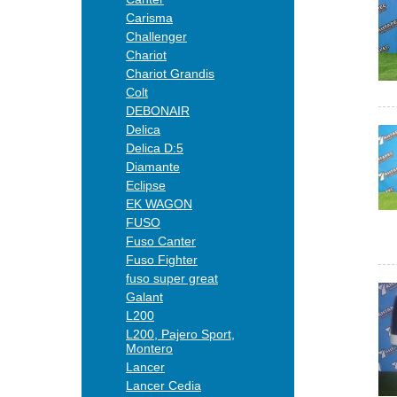
Carisma
Challenger
Chariot
Chariot Grandis
Colt
DEBONAIR
Delica
Delica D:5
Diamante
Eclipse
EK WAGON
FUSO
Fuso Canter
Fuso Fighter
fuso super great
Galant
L200
L200, Pajero Sport,
Montero
Lancer
Lancer Cedia