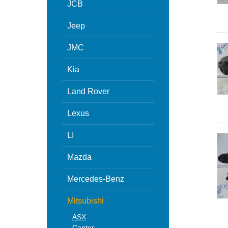
JCB
Jeep
JMC
Kia
Land Rover
Lexus
LI
Mazda
Mercedes-Benz
Mitsubishi
ASX
Canter