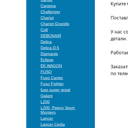
Купите 
Carisma
Challenger
Поставл
Chariot
Chariot Grandis
Colt
У нас с
DEBONAIR
детали.
Delica
Delica D:5
Работа
Diamante
Eclipse
EK WAGON
Заказат
FUSO
по теле
Fuso Canter
Fuso Fighter
fuso super great
Galant
L200
L200, Pajero Sport,
Montero
Lancer
Lancer Cedia