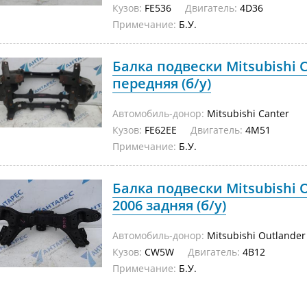
Кузов:
FE536
Двигатель:
4D36
Примечание:
Б.У.
Балка подвески Mitsubishi 
передняя (б/у)
Автомобиль-донор:
Mitsubishi Canter
Кузов:
FE62EE
Двигатель:
4M51
Примечание:
Б.У.
Балка подвески Mitsubishi
2006 задняя (б/у)
Автомобиль-донор:
Mitsubishi Outlander
Кузов:
CW5W
Двигатель:
4B12
Примечание:
Б.У.