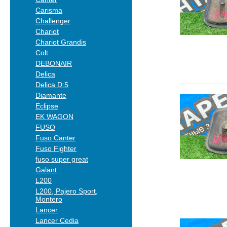
Carisma
Challenger
Chariot
Chariot Grandis
Colt
DEBONAIR
Delica
Delica D:5
Diamante
Eclipse
EK WAGON
FUSO
Fuso Canter
Fuso Fighter
fuso super great
Galant
L200
L200, Pajero Sport,
Montero
Lancer
Lancer Cedia