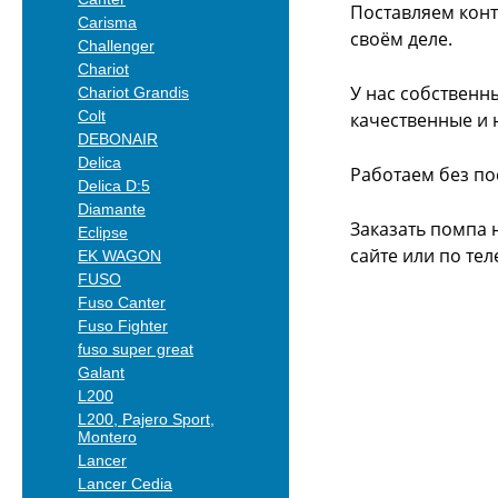
Поставляем конт
Carisma
своём деле.
Challenger
Chariot
У нас собственн
Chariot Grandis
Colt
качественные и 
DEBONAIR
Delica
Работаем без по
Delica D:5
Diamante
Заказать помпа 
Eclipse
сайте или
по тел
EK WAGON
FUSO
Fuso Canter
Fuso Fighter
fuso super great
Galant
L200
L200, Pajero Sport,
Montero
Lancer
Lancer Cedia