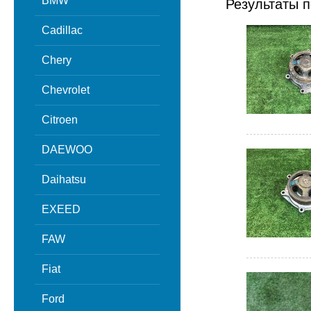
BMW
Результаты п
Cadillac
Chery
Chevrolet
Citroen
DAEWOO
Daihatsu
EXEED
FAW
Fiat
Ford