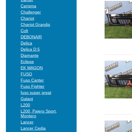
Carisma
Challenger
Chariot
Chariot Grandis
Colt
DEBONAIR
Delica
Delica D:5
Diamante
Eclipse
EK WAGON
FUSO
Fuso Canter
Fuso Fighter
fuso super great
Galant
L200
L200, Pajero Sport,
Montero
Lancer
Lancer Cedia