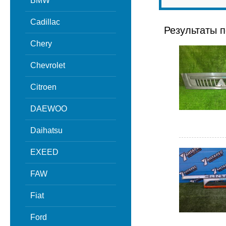
BMW
Cadillac
Результаты п
Chery
Chevrolet
Citroen
DAEWOO
Daihatsu
EXEED
FAW
Fiat
Ford