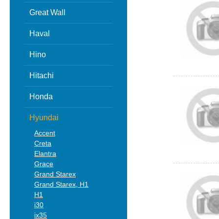
Great Wall
Haval
Hino
Hitachi
Honda
Hyundai
Accent
Creta
Elantra
Grace
Grand Starex
Grand Starex, H1
H1
i30
ix35