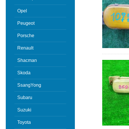
Opel
Peugeot
Porsche
Renault
Shacman
Skoda
SsangYong
Subaru
Suzuki
Toyota