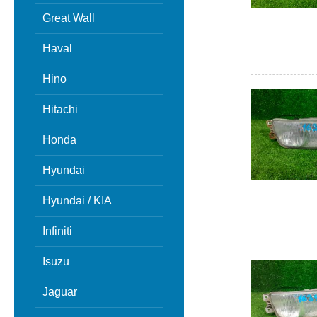
Great Wall
Haval
Hino
Hitachi
Honda
Hyundai
Hyundai / KIA
Infiniti
Isuzu
Jaguar