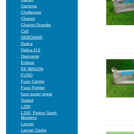
Carisma
Challenger
Chariot
Chariot Grandis
Colt
DEBONAIR
Delica
Delica D:5
Diamante
Eclipse
EK WAGON
FUSO
Fuso Canter
Fuso Fighter
fuso super great
Galant
L200
L200, Pajero Sport,
Montero
Lancer
Lancer Cedia