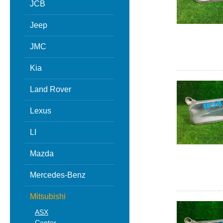
JCB
Jeep
JMC
Kia
Land Rover
Lexus
LI
Mazda
Mercedes-Benz
Mitsubishi
ASX
Canter