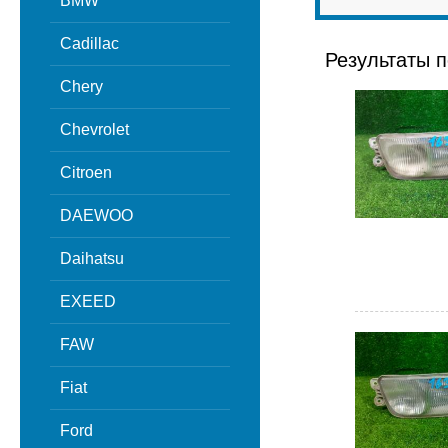
BMW
Cadillac
Результаты п
Chery
Chevrolet
Citroen
DAEWOO
Daihatsu
EXEED
FAW
Fiat
Ford