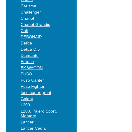
Carisma
Challenger
Chariot
Chariot Grandis
Colt
DEBONAIR
Delica
Delica D:5
Diamante
Eclipse
EK WAGON
FUSO
Fuso Canter
Fuso Fighter
fuso super great
Galant
L200
L200, Pajero Sport,
Montero
Lancer
Lancer Cedia