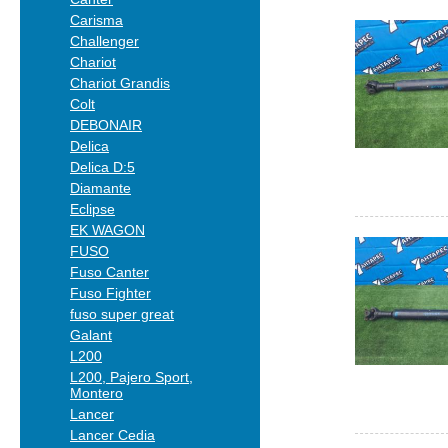
Carisma
Challenger
Chariot
Chariot Grandis
Colt
DEBONAIR
Delica
Delica D:5
Diamante
Eclipse
EK WAGON
FUSO
Fuso Canter
Fuso Fighter
fuso super great
Galant
L200
L200, Pajero Sport,
Montero
Lancer
Lancer Cedia