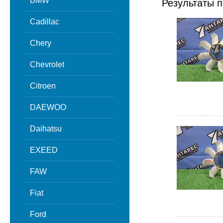
BMW
Результаты п
Cadillac
Chery
Chevrolet
Citroen
DAEWOO
Daihatsu
EXEED
FAW
Fiat
Ford