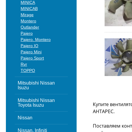
MINICA
MINICAB
Mirage
Montero
Outlander
Pajero
Pajero. Montero
Pajero IO
Pajero Mini
Pajero Sport
Rvr
TOPPO
Mitsubishi Nissan
Isuzu
Mitsubishi Nissan
Купите вентилят
Toyota Isuzu
АНТАРЕС.
Nissan
Поставляем конт
Nissan, Infiniti