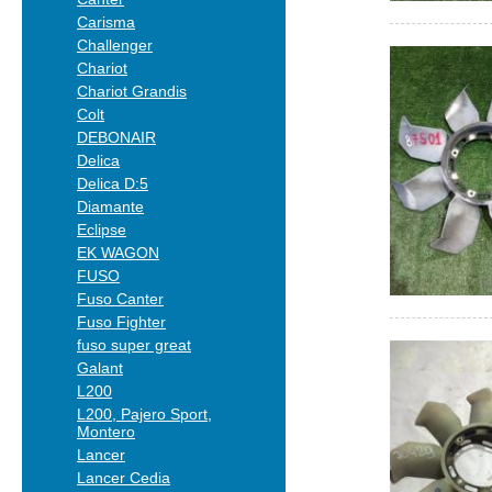
Carisma
Challenger
Chariot
Chariot Grandis
Colt
DEBONAIR
Delica
Delica D:5
Diamante
Eclipse
EK WAGON
FUSO
Fuso Canter
Fuso Fighter
fuso super great
Galant
L200
L200, Pajero Sport,
Montero
Lancer
Lancer Cedia