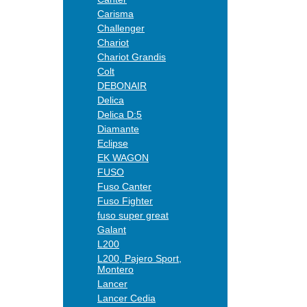
Carisma
Challenger
Chariot
Chariot Grandis
Colt
DEBONAIR
Delica
Delica D:5
Diamante
Eclipse
EK WAGON
FUSO
Fuso Canter
Fuso Fighter
fuso super great
Galant
L200
L200, Pajero Sport,
Montero
Lancer
Lancer Cedia