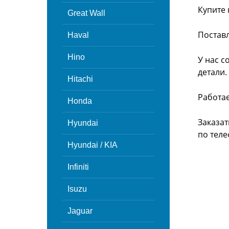
Купите 
Great Wall
Поставл
Haval
Hino
У нас с
детали.
Hitachi
Работа
Honda
Заказат
Hyundai
по теле
Hyundai / KIA
Infiniti
Isuzu
Jaguar