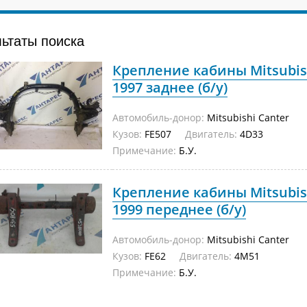
льтаты поиска
Крепление кабины Mitsubish
1997 заднее (б/у)
Автомобиль-донор:
Mitsubishi Canter
Кузов:
FE507
Двигатель:
4D33
Примечание:
Б.У.
Крепление кабины Mitsubish
1999 переднее (б/у)
Автомобиль-донор:
Mitsubishi Canter
Кузов:
FE62
Двигатель:
4M51
Примечание:
Б.У.