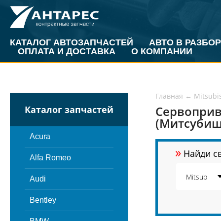
КАТАЛОГ АВТОЗАПЧАСТЕЙ
АВТО В РАЗБОР
ОПЛАТА И ДОСТАВКА
О КОМПАНИИ
Главная
←
Mitsubi
Сервоприво
Каталог запчастей
(Митсубиш
Acura
»
Найди св
Alfa Romeo
Audi
Bentley