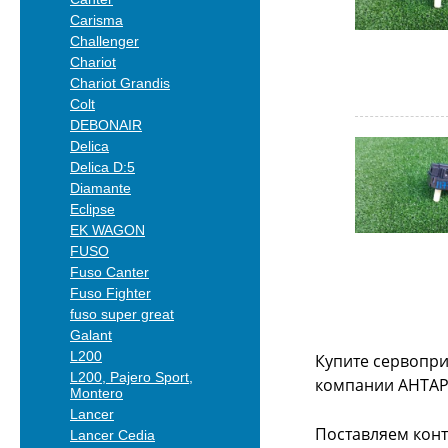
Carisma
Challenger
Chariot
Chariot Grandis
Colt
DEBONAIR
Delica
Delica D:5
Diamante
Eclipse
EK WAGON
FUSO
Fuso Canter
Fuso Fighter
fuso super great
Galant
L200
Купите сервопри
L200, Pajero Sport,
компании АНТАР
Montero
Lancer
Поставляем конт
Lancer Cedia