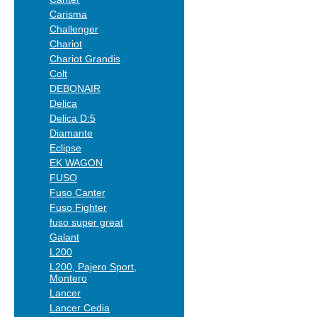
Carisma
Challenger
Chariot
Chariot Grandis
Colt
DEBONAIR
Delica
Delica D:5
Diamante
Eclipse
EK WAGON
FUSO
Fuso Canter
Fuso Fighter
fuso super great
Galant
L200
L200, Pajero Sport,
Montero
Lancer
Lancer Cedia