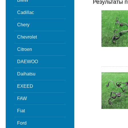
BMW
Результаты п
Cadillac
Chery
Chevrolet
Citroen
DAEWOO
Daihatsu
EXEED
FAW
Fiat
Ford