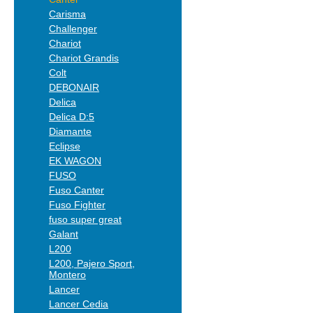
Carisma
Challenger
Chariot
Chariot Grandis
Colt
DEBONAIR
Delica
Delica D:5
Diamante
Eclipse
EK WAGON
FUSO
Fuso Canter
Fuso Fighter
fuso super great
Galant
L200
L200, Pajero Sport,
Montero
Lancer
Lancer Cedia