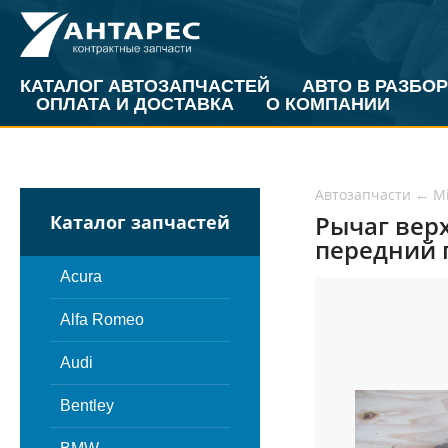
КАТАЛОГ АВТОЗАПЧАСТЕЙ
АВТО В РАЗБОР
ОПЛАТА И ДОСТАВКА
О КОМПАНИИ
Автозапчасти
←
Mi
Рычаг верх
Каталог запчастей
передний 
Acura
Alfa Romeo
Audi
Bentley