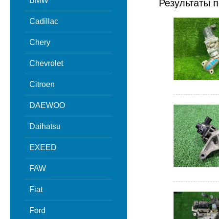
BMW
Результаты п
Cadillac
Chery
Chevrolet
Citroen
DAEWOO
Daihatsu
EXEED
FAW
Fiat
Ford