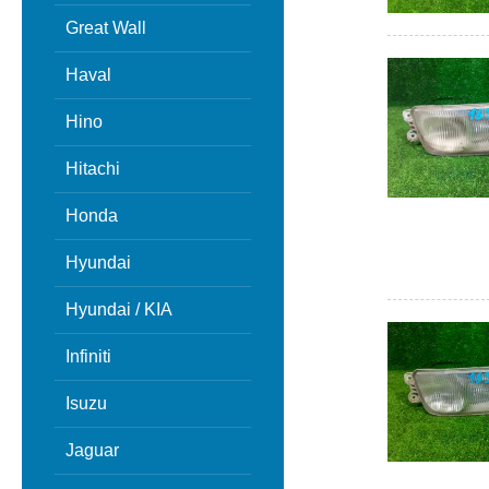
Great Wall
Haval
Hino
Hitachi
Honda
Hyundai
Hyundai / KIA
Infiniti
Isuzu
Jaguar