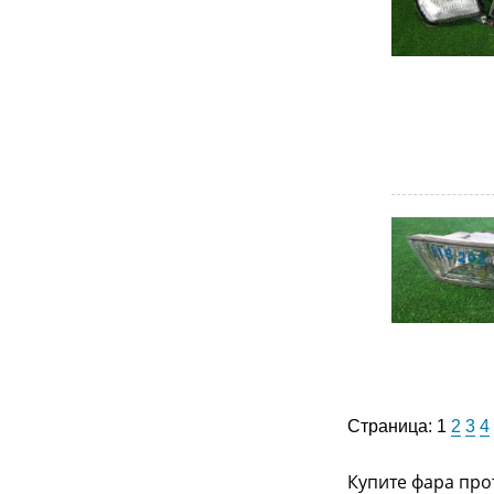
Страница:
1
2
3
4
Купите фара про