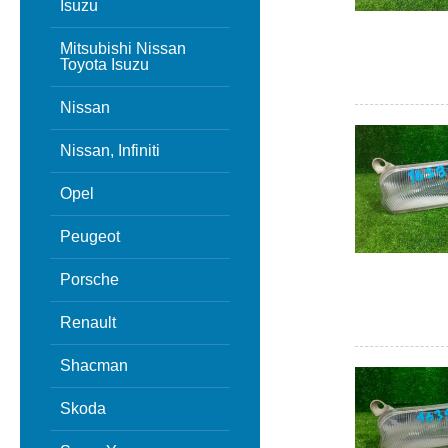
Isuzu
Mitsubishi Nissan
Toyota Isuzu
Nissan
Nissan, Infiniti
Opel
Peugeot
Porsche
Renault
Shacman
Skoda