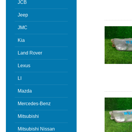
JCB
Jeep
JMC
Kia
Land Rover
Lexus
LI
Mazda
Mercedes-Benz
Mitsubishi
Mitsubishi Nissan