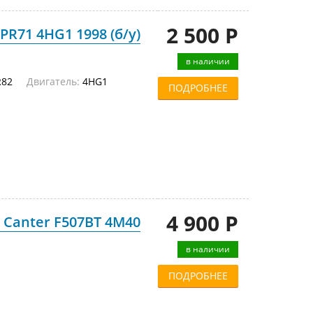
2 500 Р
PR71 4HG1 1998 (б/у)
в наличии
NKR82
Двигатель:
4HG1
ПОДРОБНЕЕ
4 900 Р
 Canter F507BT 4M40
в наличии
ПОДРОБНЕЕ