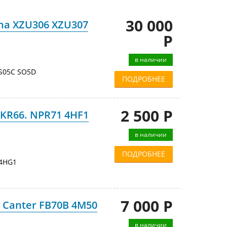
30 000
na XZU306 XZU307
Р
в наличии
S05C SO5D
ПОДРОБНЕЕ
2 500 Р
NKR66. NPR71 4HF1
в наличии
ПОДРОБНЕЕ
4HG1
7 000 Р
 Canter FB70B 4M50
в наличии