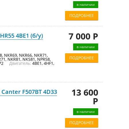
в наличии
ПОДРОБНЕЕ
7 000 Р
HR55 4BE1 (б/у)
в наличии
, NKR69, NKR66, NKR71,
ПОДРОБНЕЕ
71, NKR81, NKS81, NPR58,
NPS72
Двигатель:
4BE1, 4HF1,
13 600
 Canter F507BT 4D33
Р
в наличии
ПОДРОБНЕЕ