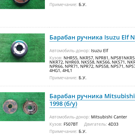
Примечание:
Б.У.
Барабан ручника Isuzu Elf N
Автомобиль-донор:
Isuzu Elf
Кузов:
NHR55, NKR57, NPR81, NPS81NKR58
NKR72, NHR69, NKS58, NKS66, NKS71, NKR
NPR66, NPR71, NPR72, NPS58, NPS71, 
4HG1, 4HL1
Примечание:
Б.У.
Барабан ручника Mitsubishi
1998 (б/у)
Автомобиль-донор:
Mitsubishi Canter
Кузов:
F507BT
Двигатель:
4D33
Примечание:
Б.У.