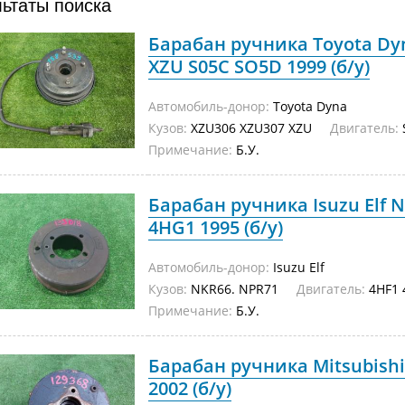
льтаты поиска
Барабан ручника Toyota Dy
XZU S05C SO5D 1999 (б/у)
Автомобиль-донор:
Toyota Dyna
Кузов:
XZU306 XZU307 XZU
Двигатель:
Примечание:
Б.У.
Барабан ручника Isuzu Elf 
4HG1 1995 (б/у)
Автомобиль-донор:
Isuzu Elf
Кузов:
NKR66. NPR71
Двигатель:
4HF1 
Примечание:
Б.У.
Барабан ручника Mitsubishi
2002 (б/у)