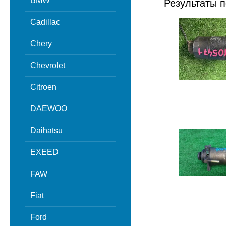
BMW
Результаты п
Cadillac
Chery
Chevrolet
Citroen
DAEWOO
Daihatsu
EXEED
FAW
Fiat
Ford