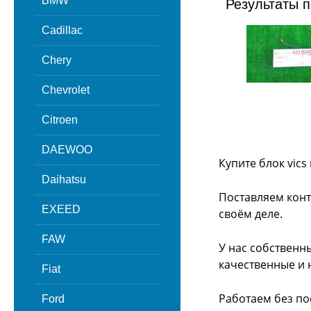
BMW
Результаты п
Cadillac
Chery
Chevrolet
Citroen
DAEWOO
Купите блок vics
Daihatsu
Поставляем конт
EXEED
своём деле.
FAW
У нас собственн
качественные и 
Fiat
Работаем без по
Ford