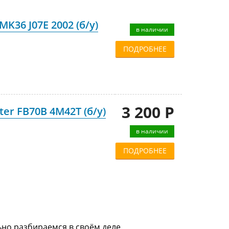
K36 J07E 2002 (б/у)
в наличии
ПОДРОБНЕЕ
3 200 Р
er FB70B 4M42T (б/у)
в наличии
ПОДРОБНЕЕ
ьно разбираемся в своём деле.