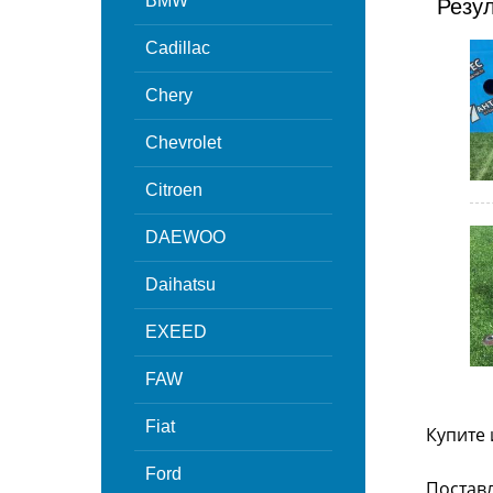
BMW
Резу
Cadillac
Chery
Chevrolet
Citroen
DAEWOO
Daihatsu
EXEED
FAW
Fiat
Купите 
Ford
Поставл