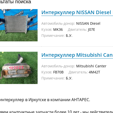
льтаты поиска
Интеркуллер NISSAN Diesel M
Автомобиль-донор:
NISSAN Diesel
Кузов:
MK36
Двигатель:
J07E
Примечание:
Б.У.
Интеркуллер Mitsubishi Cant
Автомобиль-донор:
Mitsubishi Canter
Кузов:
FB70B
Двигатель:
4M42T
Примечание:
Б.У.
интеркуллер в Иркутске в компании АНТАРЕС.
яем контрактные запчасти более 10 лет - мы действител