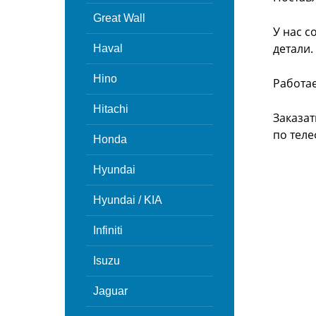
Great Wall
У нас с
детали.
Haval
Hino
Работа
Hitachi
Заказат
по теле
Honda
Hyundai
Hyundai / KIA
Infiniti
Isuzu
Jaguar