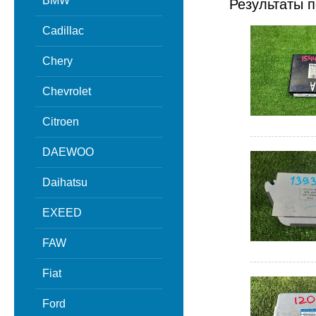
BMW
Результаты п
Cadillac
Chery
Chevrolet
Citroen
DAEWOO
Daihatsu
EXEED
FAW
Fiat
Ford