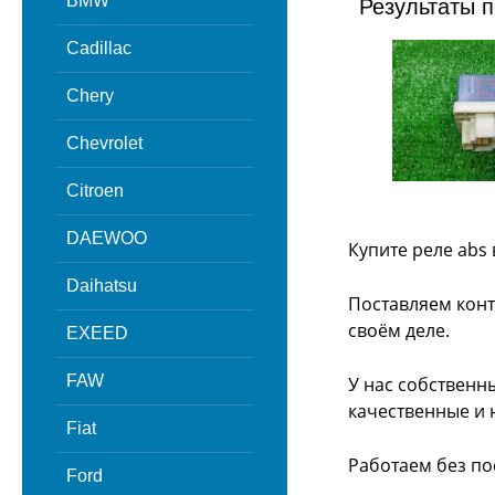
BMW
Результаты п
Cadillac
Chery
Chevrolet
Citroen
DAEWOO
Купите реле abs
Daihatsu
Поставляем конт
своём деле.
EXEED
FAW
У нас собственн
качественные и 
Fiat
Работаем без по
Ford