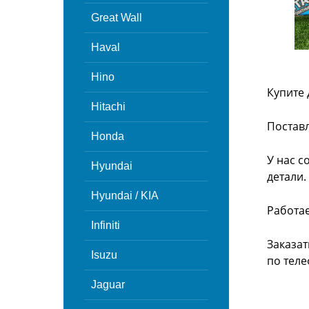
Great Wall
Haval
Hino
Купите 
Hitachi
Поставл
Honda
У нас с
Hyundai
детали.
Hyundai / KIA
Работа
Infiniti
Заказат
Isuzu
по теле
Jaguar