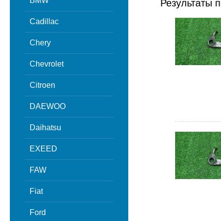
BMW
Результаты п
Cadillac
Chery
Chevrolet
Citroen
DAEWOO
Daihatsu
EXEED
FAW
Fiat
Ford